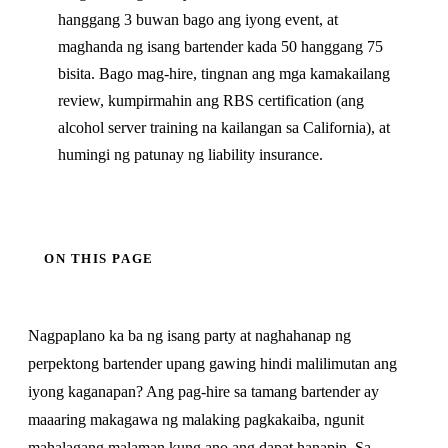
hanggang 3 buwan bago ang iyong event, at
maghanda ng isang bartender kada 50 hanggang 75
bisita. Bago mag-hire, tingnan ang mga kamakailang
review, kumpirmahin ang RBS certification (ang
alcohol server training na kailangan sa California), at
humingi ng patunay ng liability insurance.
ON THIS PAGE
Nagpaplano ka ba ng isang party at naghahanap ng
perpektong bartender upang gawing hindi malilimutan ang
iyong kaganapan? Ang pag-hire sa tamang bartender ay
maaaring makagawa ng malaking pagkakaiba, ngunit
mahalagang malaman kung ano ang dapat hanapin. Sa