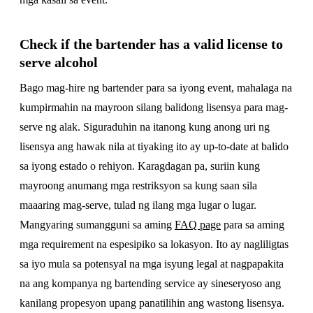
Check if the bartender has a valid license to
serve alcohol
Bago mag-hire ng bartender para sa iyong event, mahalaga na
kumpirmahin na mayroon silang balidong lisensya para mag-
serve ng alak. Siguraduhin na itanong kung anong uri ng
lisensya ang hawak nila at tiyaking ito ay up-to-date at balido
sa iyong estado o rehiyon. Karagdagan pa, suriin kung
mayroong anumang mga restriksyon sa kung saan sila
maaaring mag-serve, tulad ng ilang mga lugar o lugar.
Mangyaring sumangguni sa aming
FAQ page
para sa aming
mga requirement na espesipiko sa lokasyon. Ito ay nagliligtas
sa iyo mula sa potensyal na mga isyung legal at nagpapakita
na ang kompanya ng bartending service ay sineseryoso ang
kanilang propesyon upang panatilihin ang wastong lisensya.