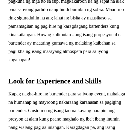
pagkuha ng mga ito sa isip, magkakaroon ka ng sapat na alak
para sa iyong partido nang hindi bumibili ng sobra. Maari mo
ring siguraduhin na ang lahat ng bisita ay maasikaso sa
pamamagitan ng pag-hire ng karagdagang bartenders kung
kinakailangan. Huwag kalimutan - ang isang propesyonal na
bartender ay maaaring gumawa ng malaking kaibahan sa
paglikha ng isang masayang atmospera para sa iyong
kaganapan!
Look for Experience and Skills
Kapag nagha-hire ng bartender para sa iyong event, mahalaga
na humanap ng mayroong nakaraang karanasan sa pagiging
bartender. Gusto mo ng isang tao na kayang harapin ang
presyon at alam kung paano maghalo ng iba't ibang inumin
nang walang pag-aalinlangan. Karagdagan pa, ang isang