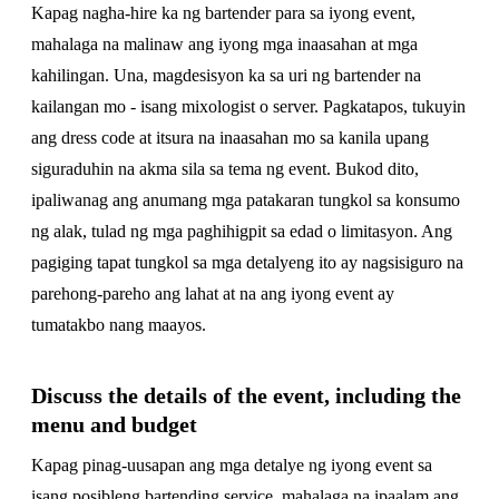
Kapag nagha-hire ka ng bartender para sa iyong event,
mahalaga na malinaw ang iyong mga inaasahan at mga
kahilingan. Una, magdesisyon ka sa uri ng bartender na
kailangan mo - isang mixologist o server. Pagkatapos, tukuyin
ang dress code at itsura na inaasahan mo sa kanila upang
siguraduhin na akma sila sa tema ng event. Bukod dito,
ipaliwanag ang anumang mga patakaran tungkol sa konsumo
ng alak, tulad ng mga paghihigpit sa edad o limitasyon. Ang
pagiging tapat tungkol sa mga detalyeng ito ay nagsisiguro na
parehong-pareho ang lahat at na ang iyong event ay
tumatakbo nang maayos.
Discuss the details of the event, including the
menu and budget
Kapag pinag-uusapan ang mga detalye ng iyong event sa
isang posibleng bartending service, mahalaga na ipaalam ang