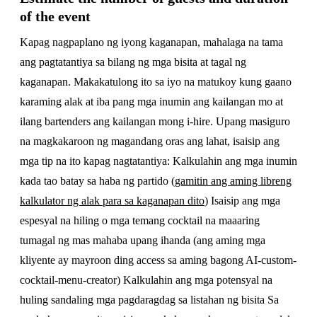
of the event
Kapag nagpaplano ng iyong kaganapan, mahalaga na tama
ang pagtatantiya sa bilang ng mga bisita at tagal ng
kaganapan. Makakatulong ito sa iyo na matukoy kung gaano
karaming alak at iba pang mga inumin ang kailangan mo at
ilang bartenders ang kailangan mong i-hire. Upang masiguro
na magkakaroon ng magandang oras ang lahat, isaisip ang
mga tip na ito kapag nagtatantiya: Kalkulahin ang mga inumin
kada tao batay sa haba ng partido (
gamitin ang aming libreng
kalkulator ng alak para sa kaganapan dito
) Isaisip ang mga
espesyal na hiling o mga temang cocktail na maaaring
tumagal ng mas mahaba upang ihanda (ang aming mga
kliyente ay mayroon ding access sa aming bagong AI-custom-
cocktail-menu-creator) Kalkulahin ang mga potensyal na
huling sandaling mga pagdaragdag sa listahan ng bisita Sa