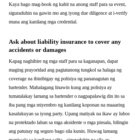
Kaya bago mag-book ng kahit na anong staff para sa event,
siguraduhin na gawin mo ang iyong due diligence at i-verify
muna ang kanilang mga credential.
Ask about liability insurance to cover any
accidents or damages
Kapag naghihire ng mga staff para sa kaganapan, dapat
maging prayoridad ang pagtatanong tungkol sa halaga ng
coverage na ibinibigay ng polisiya ng pananagutan ng
bartender. Mahalagang linawin kung ang polisiya ay
tumatalakay lamang sa bartender o nagpapalawig din ito sa
iba pang mga miyembro ng kanilang koponan na maaaring
kasalukuyan sa iyong party. Upang matiyak na ikaw ay lubos
na protektado laban sa mga aksidente o mga pinsala, hilingin
ang patunay ng seguro bago sila kunin. Huwag lamang
maniwala sa kanilang salita - siguraduhin na sila ay