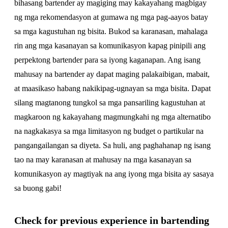
bihasang bartender ay magiging may kakayahang magbigay
ng mga rekomendasyon at gumawa ng mga pag-aayos batay
sa mga kagustuhan ng bisita. Bukod sa karanasan, mahalaga
rin ang mga kasanayan sa komunikasyon kapag pinipili ang
perpektong bartender para sa iyong kaganapan. Ang isang
mahusay na bartender ay dapat maging palakaibigan, mabait,
at maasikaso habang nakikipag-ugnayan sa mga bisita. Dapat
silang magtanong tungkol sa mga pansariling kagustuhan at
magkaroon ng kakayahang magmungkahi ng mga alternatibo
na nagkakasya sa mga limitasyon ng budget o partikular na
pangangailangan sa diyeta. Sa huli, ang paghahanap ng isang
tao na may karanasan at mahusay na mga kasanayan sa
komunikasyon ay magtiyak na ang iyong mga bisita ay sasaya
sa buong gabi!
Check for previous experience in bartending