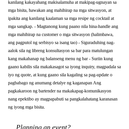
kanilang kakayahang makisalamuha at makipag-ugnayan sa
mga bisita, hawakan ang mahihirap na mga sitwasyon, at
ipakita ang kanilang kaalaman sa mga resipe ng cocktail at
mga sangkap. - Magtanong kung paano nila hina-handle ang
mga mahihirap na customer o mga sitwasyon (halimbawa,
ang pagputol ng serbisyo sa isang tao) - Siguraduhing nag-
aalok sila ng libreng konsultasyon sa bar para matulungan
kang makahanap ng balanseng menu ng bar - Suriin kung
gaano kabilis sila makakasagot sa iyong inquiry, magpadala sa
iyo ng quote, at kung gaano sila kagaling sa pag-update o
pagbabago ng anumang detalye ng kaganapan Ang
pagkakaroon ng bartender na makakapag-komunikasyon
nang epektibo ay magpapabuti sa pangkalahatang karanasan
ng iyong mga bisita.
Planning an event?