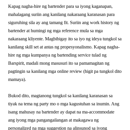
Kapag nagha-hire ng bartender para sa iyong kaganapan,
mahalagang suriin ang kanilang nakaraang karanasan para
siguruhing sila ay ang tamang fit. Suriin ang work history ng
bartender at humingi ng mga reference mula sa mga
nakaraang kliyente. Magbibigay ito sa iyo ng ideya tungkol sa
kanilang skill set at antas ng propesyonalismo. Kapag nagha-
hire ng mga kumpanya ng bartending service tulad ng
Barspirit, madali mong masusuri ito sa pamamagitan ng
pagtingin sa kanilang mga online review (higit pa tungkol dito
mamaya).
Bukod dito, magtanong tungkol sa kanilang karanasan sa
tiyak na tema ng party mo o mga kagustuhan sa inumin. Ang
isang mahusay na bartender ay dapat na ma-accommodate
ang iyong mga pangangailangan at makagawa ng
personalized na mga suggestion na alinsunod sa iyong