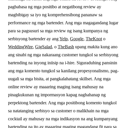
pagbabasa ng mga positibo at negatibong review ay
magbibigay sa iyo ng komprehensibong pananaw sa
performance ng mga bartender. Ang mga magagandang lugar
para sa pagsusuri sa mga review ng isang kumpanya ng
serbisyong bartender ay ang
Yelp
,
Google
,
TheKnot
o
WeddingWire
,
GigSalad
, o
TheBash
upang makita kung ano
ang sinabi ng mga nakaraang customer tungkol sa serbisyong
bartending na inyong iniisip na i-hire. Siguraduhing pansinin
ang mga komento tungkol sa kanilang propesyonalismo, pag-
uugali sa mga bisita, at pangkalahatang skillset. Ang mga
online review ay maaaring maging isang mahusay na
pinagkukunan ng impormasyon kapag naghahanap ng
perpektong bartender. Ang mga positibong komento tungkol
sa natatanging serbisyo sa customer o malikhain na mga
cocktail ay mahusay na mga indikasyon na ang kumpanyang
bartending na ito ay maaaring maging magandang fit para sa