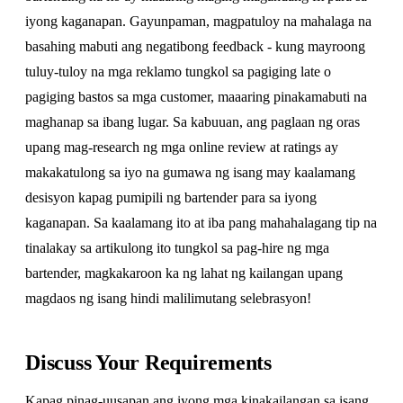
iyong kaganapan. Gayunpaman, magpatuloy na mahalaga na
basahing mabuti ang negatibong feedback - kung mayroong
tuluy-tuloy na mga reklamo tungkol sa pagiging late o
pagiging bastos sa mga customer, maaaring pinakamabuti na
maghanap sa ibang lugar. Sa kabuuan, ang paglaan ng oras
upang mag-research ng mga online review at ratings ay
makakatulong sa iyo na gumawa ng isang may kaalamang
desisyon kapag pumipili ng bartender para sa iyong
kaganapan. Sa kaalamang ito at iba pang mahahalagang tip na
tinalakay sa artikulong ito tungkol sa pag-hire ng mga
bartender, magkakaroon ka ng lahat ng kailangan upang
magdaos ng isang hindi malilimutang selebrasyon!
Discuss Your Requirements
Kapag pinag-uusapan ang iyong mga kinakailangan sa isang