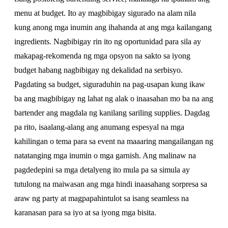
menu at budget. Ito ay magbibigay sigurado na alam nila
kung anong mga inumin ang ihahanda at ang mga kailangang
ingredients. Nagbibigay rin ito ng oportunidad para sila ay
makapag-rekomenda ng mga opsyon na sakto sa iyong
budget habang nagbibigay ng dekalidad na serbisyo.
Pagdating sa budget, siguraduhin na pag-usapan kung ikaw
ba ang magbibigay ng lahat ng alak o inaasahan mo ba na ang
bartender ang magdala ng kanilang sariling supplies. Dagdag
pa rito, isaalang-alang ang anumang espesyal na mga
kahilingan o tema para sa event na maaaring mangailangan ng
natatanging mga inumin o mga garnish. Ang malinaw na
pagdedepini sa mga detalyeng ito mula pa sa simula ay
tutulong na maiwasan ang mga hindi inaasahang sorpresa sa
araw ng party at magpapahintulot sa isang seamless na
karanasan para sa iyo at sa iyong mga bisita.