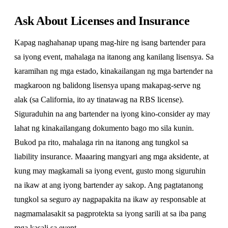
Ask About Licenses and Insurance
Kapag naghahanap upang mag-hire ng isang bartender para
sa iyong event, mahalaga na itanong ang kanilang lisensya. Sa
karamihan ng mga estado, kinakailangan ng mga bartender na
magkaroon ng balidong lisensya upang makapag-serve ng
alak (sa California, ito ay tinatawag na RBS license).
Siguraduhin na ang bartender na iyong kino-consider ay may
lahat ng kinakailangang dokumento bago mo sila kunin.
Bukod pa rito, mahalaga rin na itanong ang tungkol sa
liability insurance. Maaaring mangyari ang mga aksidente, at
kung may magkamali sa iyong event, gusto mong siguruhin
na ikaw at ang iyong bartender ay sakop. Ang pagtatanong
tungkol sa seguro ay nagpapakita na ikaw ay responsable at
nagmamalasakit sa pagprotekta sa iyong sarili at sa iba pang
mga kasali sa event.