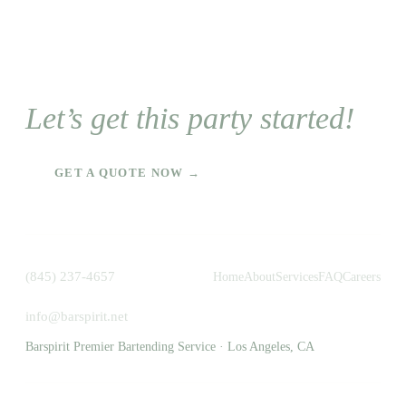
Let’s get this party started!
GET A QUOTE NOW →
(845) 237-4657
Home
About
Services
FAQ
Careers
info@barspirit.net
Barspirit Premier Bartending Service · Los Angeles, CA