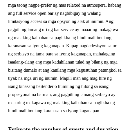
mga taong nagpe-prefer ng mas relaxed na atmospera, habang
ang full-service open bar ay nagbibigay ng walang
limitasyong access sa mga opsyon ng alak at inumin. Ang
pagpili ng tamang uri ng bar service ay maaaring makagawa
ng malaking kaibahan sa paglikha ng hindi malilimutang
karanasan sa iyong kaganapan. Kapag nagdedesisyon sa uri
ng serbisyo na tama para sa iyong kaganapan, mahalagang
isaalang-alang ang mga kadahilanan tulad ng bilang ng mga
bisitang dumalo at ang kanilang mga kagustuhan patungkol sa
tiyak na mga uri ng inumin. Mapili man ang mag-hire ng
isang bihasang bartender o humiling ng tulong sa isang
propesyonal na barman, ang pagpili ng tamang serbisyo ay
maaaring makagawa ng malaking kaibahan sa paglikha ng
hindi malilimutang karanasan sa iyong kaganapan.
Estimate the number of guests and duration