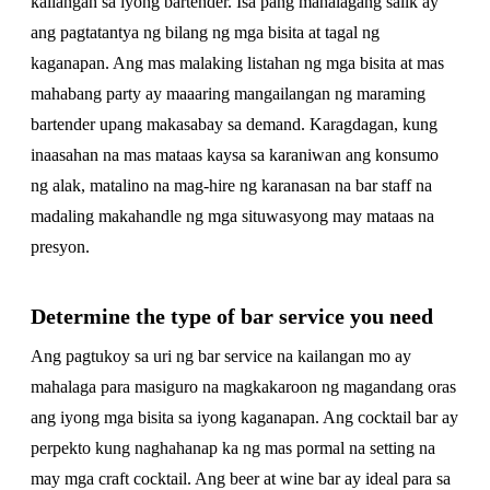
kailangan sa iyong bartender. Isa pang mahalagang salik ay
ang pagtatantya ng bilang ng mga bisita at tagal ng
kaganapan. Ang mas malaking listahan ng mga bisita at mas
mahabang party ay maaaring mangailangan ng maraming
bartender upang makasabay sa demand. Karagdagan, kung
inaasahan na mas mataas kaysa sa karaniwan ang konsumo
ng alak, matalino na mag-hire ng karanasan na bar staff na
madaling makahandle ng mga situwasyong may mataas na
presyon.
Determine the type of bar service you need
Ang pagtukoy sa uri ng bar service na kailangan mo ay
mahalaga para masiguro na magkakaroon ng magandang oras
ang iyong mga bisita sa iyong kaganapan. Ang cocktail bar ay
perpekto kung naghahanap ka ng mas pormal na setting na
may mga craft cocktail. Ang beer at wine bar ay ideal para sa