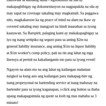
makapagbibigay ng dokumentasyon na nagpapakita na sila ay
may sapat na coverage sakaling may magkamali. Sa paggawa
nito, magkakaroon ka ng peace of mind na alam na ikaw ay
covered sakaling may mangyari na hindi inaasahan sa iyong
kaarawan. Sa Barspirit, palaging kami ay makakapagbigay sa
iyo ng isang sertipiko ng seguro para sa aming $2m na
general liability insurance, ang aming $1m na liquor liability
at $1m worker's comp policy, pati na rin ang lahat ng mga
lisensya at permit na kakailanganin mo para sa iyong event!
Ngayon na alam mo na ang lahat ng kailangan malaman
tungkol sa kung ano ang kailangan para makapag-hire ng
isang propesyonal na bartending service at isang mahusay na
bartender para sa iyong kaganapan, i-click ang button sa ibaba
upang makapagsimula ng quote sa loob ng mas mababa sa 3
minuto!